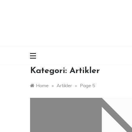
Skip
to
content
Kategori:
Artikler
Home
»
Artikler
»
Page 5