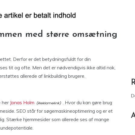
ammen med større omsætning
ttet. Derfor er det betydningsfuldt for din
es tit og ofte. Men det er nødvendigvis ikke altid nok,
støttes allerede af linkbuilding brugere.
D
e her
Jonas Holm
. Hvor du kan gøre brug
eside. SEO står for søgemaskineoptimering og er et
A
nlig. Stærke hjemmesider som allerede ses af mange
kundepotentiale.