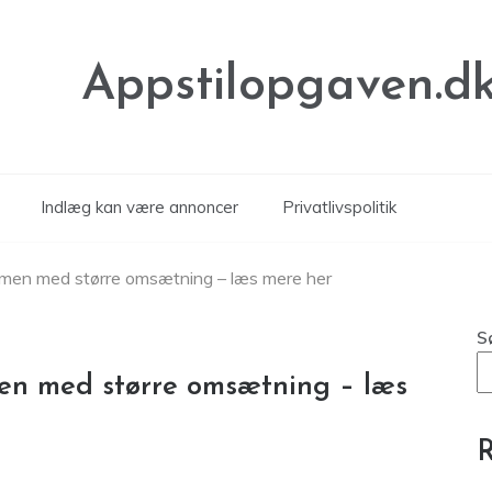
Appstilopgaven.d
Indlæg kan være annoncer
Privatlivspolitik
mmen med større omsætning – læs mere her
S
en med større omsætning – læs
R