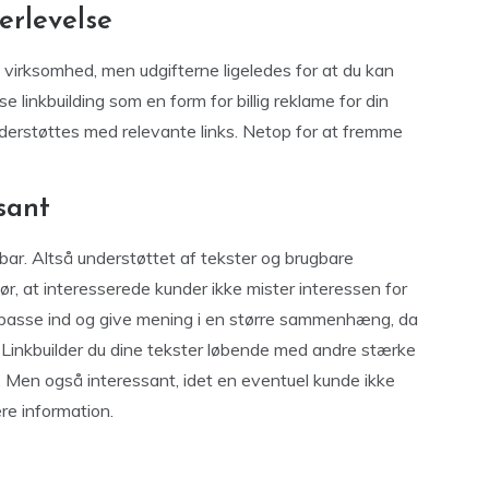
erlevelse
d virksomhed, men udgifterne ligeledes for at du kan
e linkbuilding som en form for billig reklame for din
derstøttes med relevante links. Netop for at fremme
sant
ar. Altså understøttet af tekster og brugbare
gør, at interesserede kunder ikke mister interessen for
r passe ind og give mening i en større sammenhæng, da
r. Linkbuilder du dine tekster løbende med andre stærke
k. Men også interessant, idet en eventuel kunde ikke
ere information.