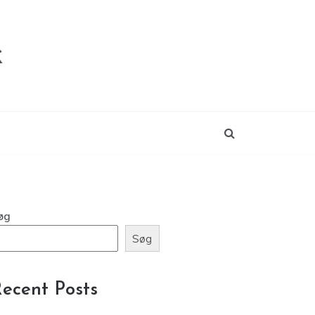
k
øg
Søg
ecent Posts