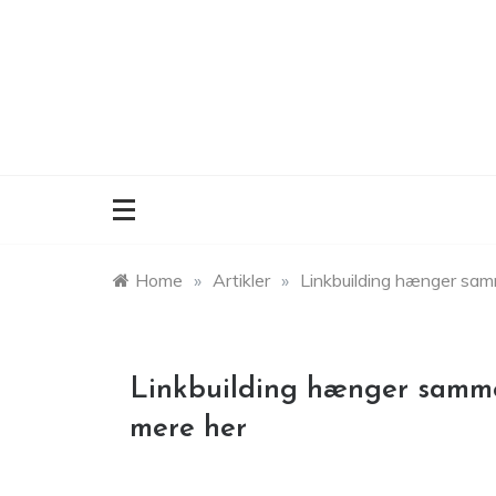
Skip
to
content
Home
»
Artikler
»
Linkbuilding hænger sa
Linkbuilding hænger samm
mere her