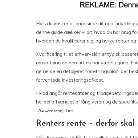
Hvis du ønsker at finansiere dit app-udviklings
denne guide dækker vi alt, hvad du har brug for
hvordan du kvalificerer dig, og hvilke renter og 
Kvalificering til et erhvervslån er typisk basere
omsætning og den tid, du har været i gang. For 
gerne se en detaljeret forretningsplan, der be
forventede investeringsafkast.
Hvad angår rentesatser og tilbagebetalingsbeti
hel del afhængigt af långiveren og de specifikke
her.
Renters rente – derfor skal
Når du optager et lån til et hvilket som helst 