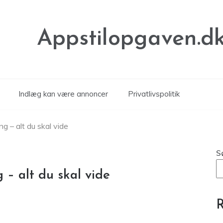
Appstilopgaven.d
Indlæg kan være annoncer
Privatlivspolitik
ng – alt du skal vide
S
 – alt du skal vide
R