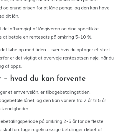
nd og grund prisen for at låne penge, og den kan have
d dit lån.
 del afhængigt af långiveren og dine specifikke
 at betale en rentesats på omkring 5-10 %.
et løbe op med tiden – især hvis du optager et stort
erfor er det vigtigt at overveje rentesatsen nøje, når du
ng af apps.
r – hvad du kan forvente
ger et erhvervslån, er tilbagebetalingstiden.
lbagebetale lånet, og den kan variere fra 2 år til 5 år
mstændigheder.
ebetalingsperiode på omkring 2-5 år for de fleste
du skal foretage regelmæssige betalinger i løbet af