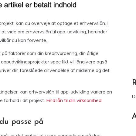
projekt, kan du overveje at optage et erhvervslån. I
 at vide om erhvervslån til app-udvikling, herunder
vilkår du kan forvente.
t på faktorer som din kreditvurdering, din årlige
appudviklingsprojekter specifikt vil långivere også
skriver din foreslåede anvendelse af midlerne og det
ngelser, kan erhvervslån til app-udvikling variere en
D
 forhold i dit projekt.
Find lån til din virksomhed
A
 du passe på
formål, er det vigtigt at være opmærksom på den