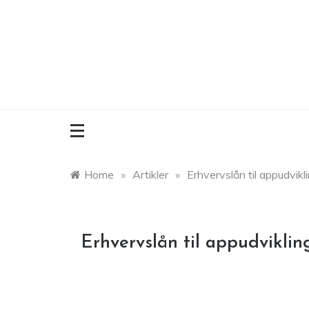
Skip
to
content
Home
»
Artikler
»
Erhvervslån til appudvikli
Erhvervslån til appudvikling