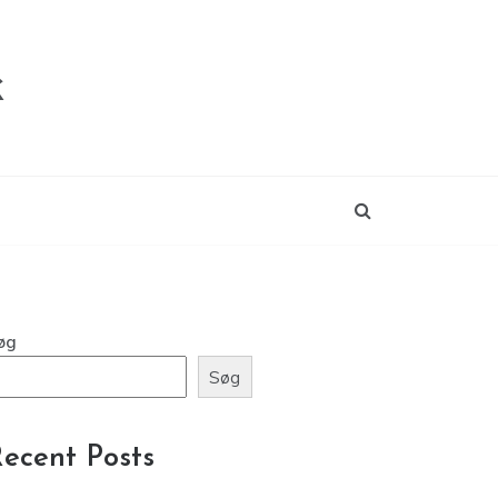
k
øg
Søg
ecent Posts