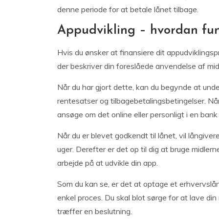
denne periode for at betale lånet tilbage.
Appudvikling – hvordan fu
Hvis du ønsker at finansiere dit appudviklingspr
der beskriver din foreslåede anvendelse af mid
Når du har gjort dette, kan du begynde at und
rentesatser og tilbagebetalingsbetingelser. Når
ansøge om det online eller personligt i en bank 
Når du er blevet godkendt til lånet, vil långiv
uger. Derefter er det op til dig at bruge midle
arbejde på at udvikle din app.
Som du kan se, er det at optage et erhvervslån t
enkel proces. Du skal blot sørge for at lave di
træffer en beslutning.