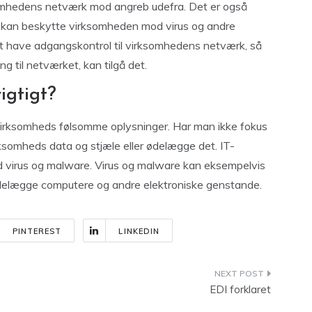
somhedens netværk mod angreb udefra. Det er også
m kan beskytte virksomheden mod virus og andre
 at have adgangskontrol til virksomhedens netværk, så
ng til netværket, kan tilgå det.
igtigt?
n virksomheds følsomme oplysninger. Har man ikke fokus
rksomheds data og stjæle eller ødelægge det. IT-
od virus og malware. Virus og malware kan eksempelvis
delægge computere og andre elektroniske genstande.
PINTEREST
LINKEDIN
EDI forklaret