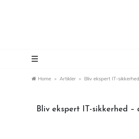
Skip
to
content
Home
»
Artikler
»
Bliv ekspert IT-sikkerhed 
Bliv ekspert IT-sikkerhed – 