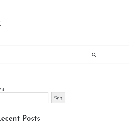
k
øg
Søg
ecent Posts