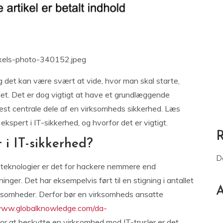
xels-photo-340152.jpeg
g det kan være svært at vide, hvor man skal starte,
et. Det er dog vigtigt at have et grundlæggende
mest centrale dele af en virksomheds sikkerhed. Læs
kspert i IT-sikkerhed, og hvorfor det er vigtigt.
 i IT-sikkerhed?
D
g teknologier er det for hackere nemmere end
inger. Det har eksempelvis ført til en stigning i antallet
A
irksomheder. Derfor bør en virksomheds ansatte
/www.globalknowledge.com/da-
For at beskytte en virksomhed mod IT-trusler er det