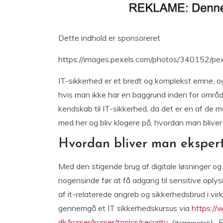
Dette indhold er sponsoreret
https://images.pexels.com/photos/340152/pe
IT-sikkerhed er et bredt og komplekst emne, o
hvis man ikke har en baggrund inden for områd
kendskab til IT-sikkerhed, da det er en af de 
med her og bliv klogere på, hvordan man bliver e
Hvordan bliver man ekspert
Med den stigende brug af digitale løsninger o
nogensinde før at få adgang til sensitive oplysn
af it-relaterede angreb og sikkerhedsbrud i v
gennemgå et IT sikkerhedskursus via
https:/
dk/kurser/kurser/topics/security
. 