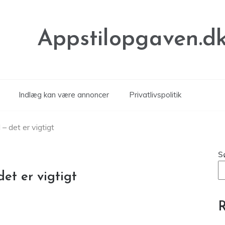
Appstilopgaven.d
Indlæg kan være annoncer
Privatlivspolitik
– det er vigtigt
S
det er vigtigt
R